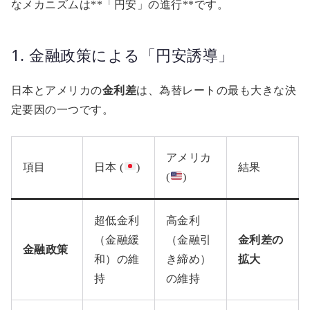
なメカニズムは**「円安」の進行**です。
1. 金融政策による「円安誘導」
日本とアメリカの
金利差
は、為替レートの最も大きな決
定要因の一つです。
アメリカ
項目
日本 (
)
結果
(
)
超低金利
高金利
（金融緩
（金融引
金利差の
金融政策
和）の維
き締め）
拡大
持
の維持