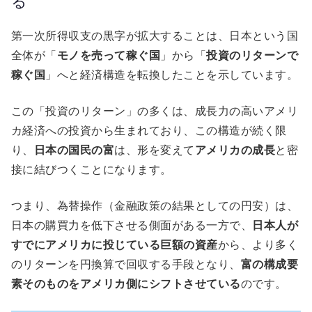
る
第一次所得収支の黒字が拡大することは、日本という国
全体が「
モノを売って稼ぐ国
」から「
投資のリターンで
稼ぐ国
」へと経済構造を転換したことを示しています。
この「投資のリターン」の多くは、成長力の高いアメリ
カ経済への投資から生まれており、この構造が続く限
り、
日本の国民の富
は、形を変えて
アメリカの成長
と密
接に結びつくことになります。
つまり、為替操作（金融政策の結果としての円安）は、
日本の購買力を低下させる側面がある一方で、
日本人が
すでにアメリカに投じている巨額の資産
から、より多く
のリターンを円換算で回収する手段となり、
富の構成要
素そのものをアメリカ側にシフトさせている
のです。