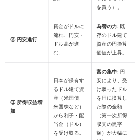
を買う）。
資金がドルに
為替の力
: 既
流れ、円安・
存のドル建て
② 円安進行
ドル高が進
資産の円換算
む。
価値が上昇。
富の集中
: 円
日本が保有す
安により、受
るドル建て資
け取ったドル
産（米国債、
を円に換算し
③ 所得収益増
米国株など）
た際の金額
加
から利子・配
（第一次所得
当金（ドル）
収支の黒字
を受け取る。
額）が大幅に