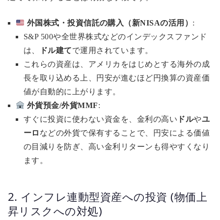
外国株式・投資信託の購入（新NISAの活用）
:
S&P 500や全世界株式などのインデックスファンド
は、
ドル建て
で運用されています。
これらの資産は、アメリカをはじめとする海外の成
長を取り込める上、円安が進むほど円換算の資産価
値が自動的に上がります。
外貨預金/外貨MMF
:
すぐに投資に使わない資金を、金利の高い
ドル
や
ユ
ーロ
などの外貨で保有することで、円安による価値
の目減りを防ぎ、高い金利リターンも得やすくなり
ます。
2. インフレ連動型資産への投資 (物価上
昇リスクへの対処)