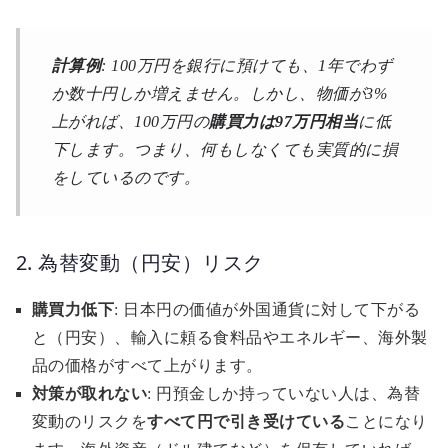
計算例
: 100万円を銀行に預けても、1年でわず
か数十円しか増えません。しかし、物価が3%
上がれば、100万円の
購買力は97万円相当
に低
下します。つまり、何もしなくても実質的に損
をしているのです。
2. 為替変動（円安）リスク
購買力低下
: 日本円の価値が外国通貨に対して下がる
と（円安）、輸入に頼る食料品やエネルギー、海外製
品の価格がすべて上がります。
対策が取れない
: 円預金しか持っていない人は、為替
変動のリスクを
すべて円で引き受けている
ことになり