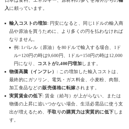
日本は食料、エネルギー、原材料の多くを海外からの
輸
入
に頼っています。
輸入コストの増加
: 円安になると、同じ1ドルの輸入商
品や原油を買うために、より多くの円を払わなければ
なりません。
例: 1バレル（原油）を80ドルで輸入する場合、1ド
ル=120円の時は9,600円、1ドル=150円の時は12,000
円になり、
コストが2,400円増加
します。
物価高騰（インフレ）
: この増加した輸入コストは、
最終的にガソリン、電気・ガス料金、小麦粉、肉類、
加工食品などの
販売価格に転嫁
されます。
実質賃金の低下
: 賃金（給与）が上がらない、または
物価の上昇に追いつかない場合、生活必需品に使う支
出が増えるため、
手取りの購買力は実質的に低下
しま
す。