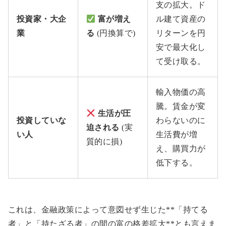
支の拡大。ド
投資家・大企
富が増え
ル建て資産の
業
る
(円換算で)
リターンを円
安で最大化し
て受け取る。
輸入物価の高
騰。賃金が変
生活が圧
投資していな
わらないのに
迫される
(実
い人
生活費が増
質的に損)
え、購買力が
低下する。
これは、金融政策によって意図せず生じた**「持てる
者」と「持たざる者」の間の富の格差拡大**とも言えま