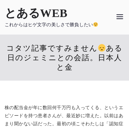
内
とあるWEB
容
を
これからはヒゲ文字の美しさで勝負したい
ス
キ
ッ
コタツ記事ですみません
ある
プ
日のジェミニとの会話。日本人
と金
株の配当金が年に数回何千万円も入ってくる、というエ
ピソードを持つ患者さんが、最近妙に増えた。以前はあ
まり聞かない話だった。最初の頃こそわたしは「認知症