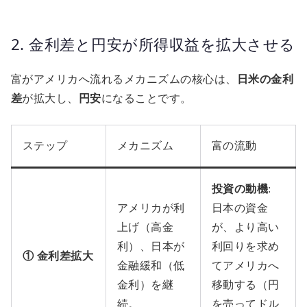
2. 金利差と円安が所得収益を拡大させる
富がアメリカへ流れるメカニズムの核心は、
日米の金利
差
が拡大し、
円安
になることです。
ステップ
メカニズム
富の流動
投資の動機
:
アメリカが利
日本の資金
上げ（高金
が、より高い
利）、日本が
利回りを求め
① 金利差拡大
金融緩和（低
てアメリカへ
金利）を継
移動する（円
続。
を売ってドル