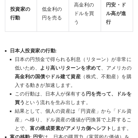
高金利の
円安・ド
投資家の
低金利の
ドルを買
ル高が進
行動
円を売る
う
行
日本人投資家の行動
:
日本の円預金で得られる利息（リターン）が非常に
低いため、
より高いリターンを求めて
、アメリカの
高金利の国債
や
ドル建て資産
（株式、不動産）を購
入する動きが加速します。
この行動は、日本人が保有する
円を売って、ドルを
買う
という流れを生み出します。
結果として、個人の資産は「円資産」から「ドル資
産」へ移り、ドル資産の価値が円換算で上昇するこ
とで、
富の構成要素がアメリカ側へシフト
します。
富の移動
:
円安
は、日本の購買力（実質的な価値）を