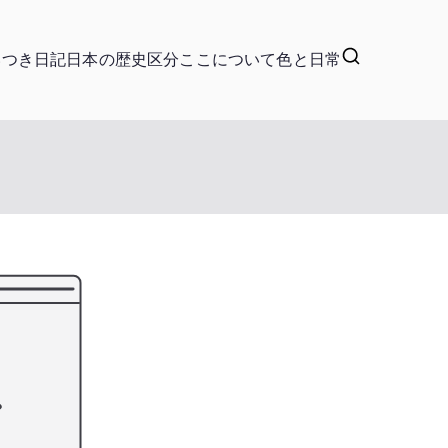
いつき日記
日本の歴史区分
ここについて
色と日常