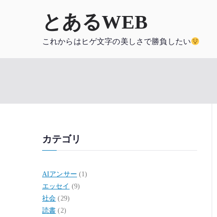
内
とあるWEB
容
を
これからはヒゲ文字の美しさで勝負したい
ス
キ
ッ
プ
カテゴリ
AIアンサー
(1)
エッセイ
(9)
社会
(29)
読書
(2)