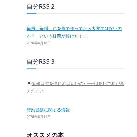
自分RSS 2
毎瞬、毎瞬、色を脳で作ってたら大変ではないの
か？ という疑問が解けた！！
2026年6月16日
自分RSS 3
情報は誰を信じればいいのか──COP15で私が考
えたこと
時効警察に関する情報
2026年6月11日
オススメの本