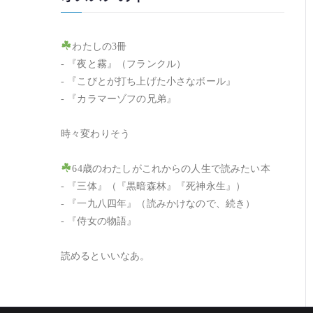
わたしの3冊
- 『夜と霧』（フランクル）
- 『こびとが打ち上げた小さなボール』
- 『カラマーゾフの兄弟』
時々変わりそう
64歳のわたしがこれからの人生で読みたい本
- 『三体』（『黒暗森林』『死神永生』）
- 『一九八四年』（読みかけなので、続き）
- 『侍女の物語』
読めるといいなあ。