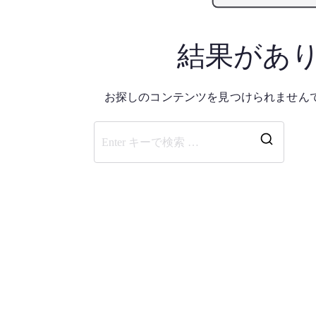
結果があ
お探しのコンテンツを見つけられません
検
索
結
果: