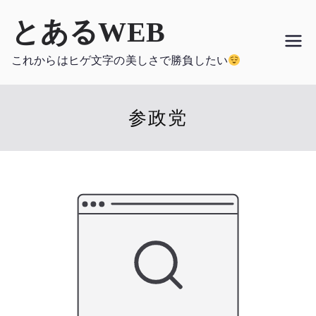
内
とあるWEB
容
を
これからはヒゲ文字の美しさで勝負したい
ス
キ
ッ
参政党
プ